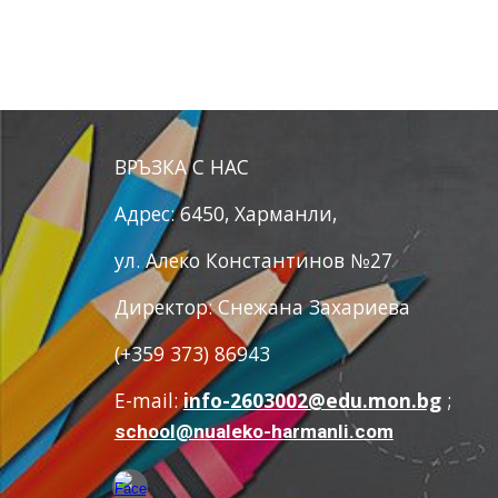
ВРЪЗКА С НАС
Адрес: 6450, Харманли,
ул. Алеко Константинов №27
Директор: Снежана Захариева
(+359 373) 86943
E-mail:
info-2603002@edu.mon.bg
;
school@nualeko-harmanli.com