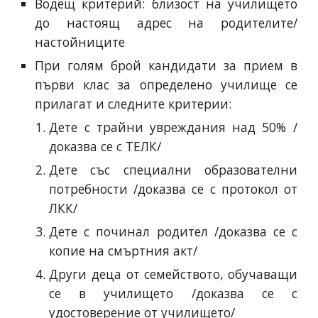
Водещ критерий: близост на училището
до настоящ адрес на родителите/
настойниците
При голям брой кандидати за прием в
първи клас за определено училище се
прилагат и следните критерии:
Дете с трайни увреждания над 50% /
доказва се с ТЕЛК/
Дете със специални образователни
потребности /доказва се с протокол от
ЛКК/
Дете с починал родител /доказва се с
копие на смъртния акт/
Други деца от семейството, обучаващи
се в училището /доказва се с
удостоверение от училището/