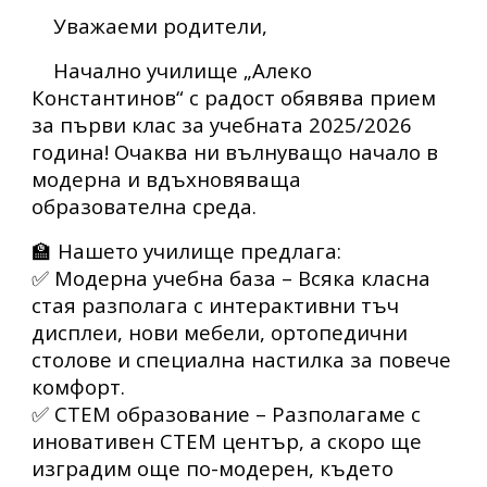
Уважаеми родители,
Начално училище „Алеко
Константинов“ с радост обявява
прием
за първи клас
за учебната 2025/2026
година! Очаква ни вълнуващо начало в
модерна и вдъхновяваща
образователна среда.
🏫
Нашето училище предлага:
✅
Модерна учебна база
– Всяка класна
стая разполага с
интерактивни тъч
дисплеи
,
нови мебели
,
ортопедични
столове
и
специална настилка
за повече
комфорт.
✅
СТЕМ образование
– Разполагаме с
иновативен СТЕМ център
, а скоро ще
изградим още по-модерен, където