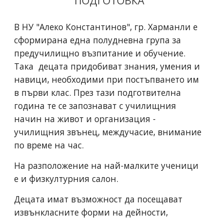
ПОДГОТОВКА
В НУ "Алеко Константинов", гр. Харманли е
сформирана една полудневна група за
предучилищно възпитание и обучение.
Така децата придобиват знания, умения и
навици, необходими при постъпването им
в първи клас. През тази подготвителна
година те се запознават с училищния
начин на живот и организация -
училищния звънец, междучасие, внимание
по време на час.
На разположение на най-малките ученици
е и физкултурния салон.
Децата имат възможност да посещават
извънкласните форми на дейности,