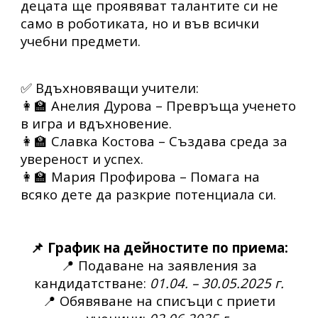
децата ще проявяват талантите си не
само в
роботиката
, но и във всички
учебни предмети.
✅
Вдъхновяващи учители:
👩‍🏫
Анелия Дурова
– Превръща ученето
в игра и вдъхновение.
👩‍🏫
Славка Костова
– Създава среда за
увереност и успех.
👩‍🏫
Мария Профирова
– Помага на
всяко дете да разкрие потенциала си.
📌 График на дейностите по приема:
📍
Подаване на заявления за
кандидатстване:
01.04. – 30.05.2025 г.
📍
Обявяване на списъци с приети